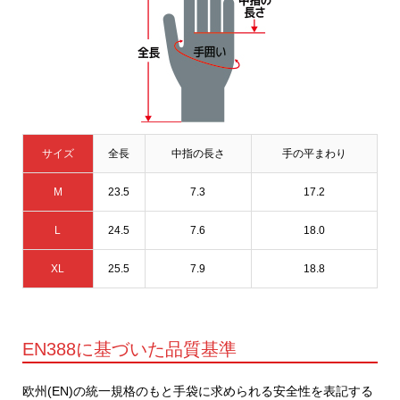
サイズ
全長
中指の長さ
手の平まわり
M
23.5
7.3
17.2
L
24.5
7.6
18.0
XL
25.5
7.9
18.8
EN388に基づいた品質基準
欧州(EN)の統一規格のもと手袋に求められる安全性を表記する